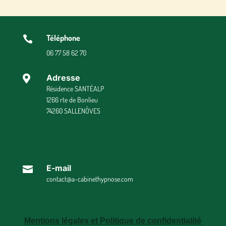
Téléphone

06 77 58 62 70
Adresse

Résidence SANTÉALP
1266 rte de Bonlieu
74260 SALLENÔVES
E-mail

contact@a-cabinethypnose.com
Mentions légales et Politique de confidentialité