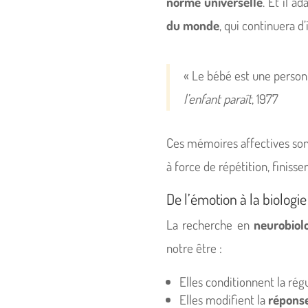
norme universelle
. Et il a
du monde
, qui continuera 
« Le bébé est une personn
l’enfant paraît
, 1977
Ces mémoires affectives so
à force de répétition, finissen
De l’émotion à la biologi
La recherche en
neurobiol
notre être :
Elles conditionnent la rég
Elles modifient la
répons