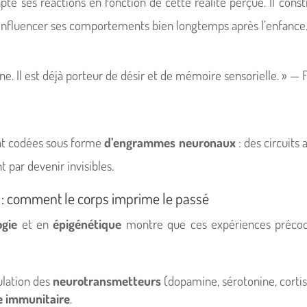
dapte ses réactions en fonction de cette réalité perçue. Il const
d’influencer ses comportements bien longtemps après l’enfance
e. Il est déjà porteur de désir et de mémoire sensorielle. » — F
nt codées sous forme
d’engrammes neuronaux
: des circuits
t par devenir invisibles.
e : comment le corps imprime le passé
ogie
et en
épigénétique
montre que ces expériences précoc
ulation des
neurotransmetteurs
(dopamine, sérotonine, cortis
e immunitaire
.