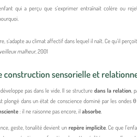
fant qui a perçu que s’exprimer entraînait colère ou rejet 
ourquoi.
e, s’adapte au climat affectif dans lequel il naît. Ce qu’il perçoit 
eilleux malheur
, 2001
e construction sensorielle et relationne
éveloppe pas dans le vide. Il se structure
dans la relation
, 
st plongé dans un état de conscience dominé par les ondes θ 
nsciente
: il ne raisonne pas encore, il
absorbe
.
nce, geste, tonalité devient un
repère implicite
. Ce que l’enf